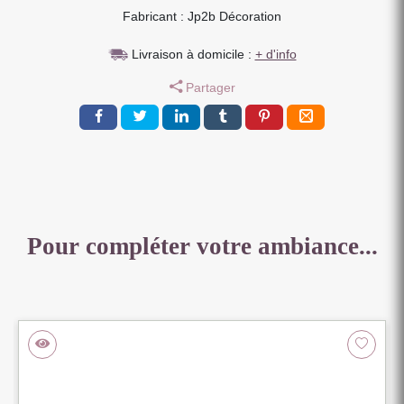
Fabricant : Jp2b Décoration
METAL
2
Livraison à domicile :
+ d'info
PORTES
3
Partager
TIROIRS
160
X
40.5
X
85.5
CM
Pour compléter votre ambiance...