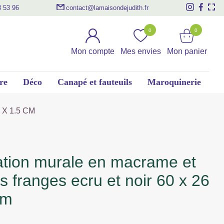
3 53 96
contact@lamaisondejudith.fr
0
0
Mon compte
Mes envies
Mon panier
re
Déco
Canapé et fauteuils
Maroquinerie
X 1.5 CM
s franges ecru et noir 60 x 26
cm