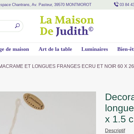
space Chantrans, Av. Pasteur, 39570 MONTMOROT
03 84 4
ge de maison
Art de la table
Luminaires
Bien-êt
ACRAME ET LONGUES FRANGES ECRU ET NOIR 60 X 26 
decoration murale en macrame et
longue
x 1.5 
Descriptif