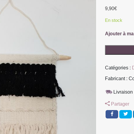
9,90
€
En stock
Ajouter à ma
quantité
de
DECORATIO
Catégories :
MURALE
EN
Fabricant : C
MACRAME
ET
Livraison 
LONGUES
Partager
FRANGES
ECRU
ET
NOIR