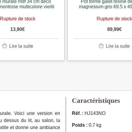
e murale mdf 34 cm deco
Pot forme galet resine d
ontrose multicolore vieilli
magnesium gris 69.5 x 4
Rupture de stock
Rupture de stoc
13,90
€
89,99
€
Lire la suite
Lire la suite
Caractéristiques
urale. Voici une version en
Réf. :
HJ143NO
 dessus du lit, au salon, la
Poids :
0.7 kg
extile et donne une ambiance