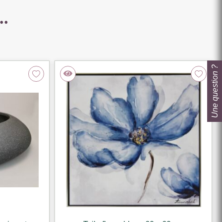
..
Une question ?