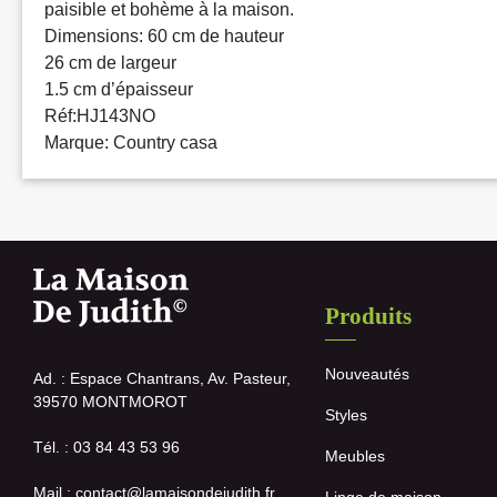
paisible et bohème à la maison.
Dimensions: 60 cm de hauteur
26 cm de largeur
1.5 cm d’épaisseur
Réf:HJ143NO
Marque: Country casa
Produits
Nouveautés
Ad. : Espace Chantrans, Av. Pasteur,
39570 MONTMOROT
Styles
Tél. : 03 84 43 53 96
Meubles
Mail : contact@lamaisondejudith.fr
Linge de maison