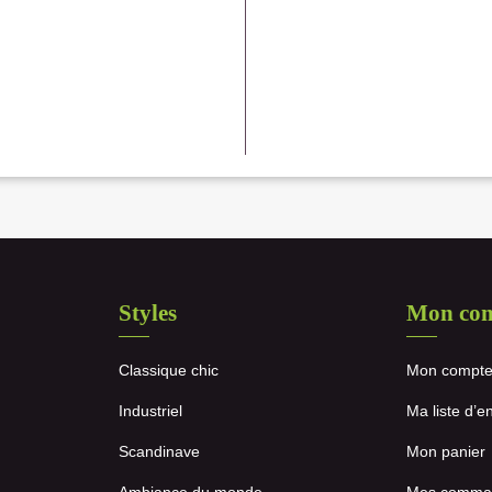
Styles
Mon co
Classique chic
Mon compt
Industriel
Ma liste d’e
Scandinave
Mon panier
Ambiance du monde
Mes comma