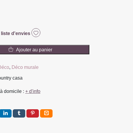
 liste d'envies
Ajouter au panier
N
Déco
,
Déco murale
ountry casa
à domicile :
+ d'info