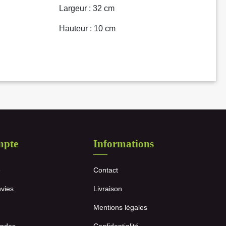
Largeur : 32 cm
Hauteur : 10 cm
mpte
Informations
e
Contact
nvies
Livraison
Mentions légales
ndes
Confidentialité