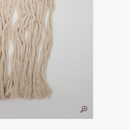
60
X
26
X
1.5
CM