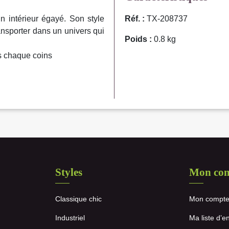
 intérieur égayé. Son style
Réf. :
TX-208737
ansporter dans un univers qui
Poids :
0.8 kg
s chaque coins
Styles
Mon co
Classique chic
Mon compt
Industriel
Ma liste d’e