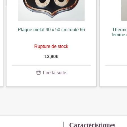
metal 40 x 50 cm route 66
Thermometre metal barb
femme et fauteuil dim 10
Rupture de stock
Rupture de stoc
13,90
€
5,50
€
Lire la suite
Lire la suite
Caractéristiques