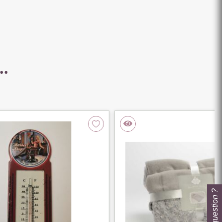
..
Une question ?