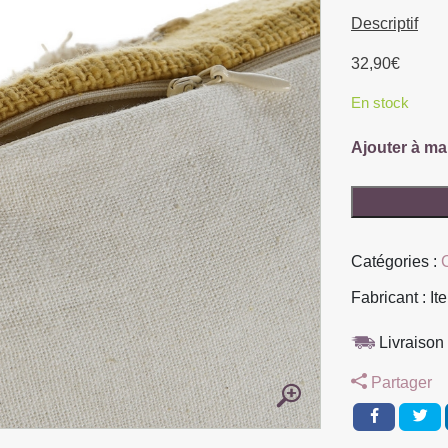
Descriptif
32,90
€
En stock
Ajouter à ma
quantité
de
COUSSIN
Catégories :
MAGDALEN
MOUTARDE
Fabricant : It
ET
ECRU
Livraison 
45
Partager
X
45
CM