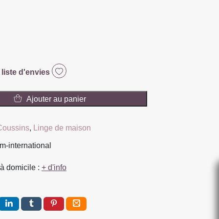
 liste d'envies
Ajouter au panier
Coussins
,
Linge de maison
A
em-international
à domicile :
+ d'info