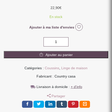
22,90
€
En stock
Ajouter à ma liste d'envies
quantité
de
COUSSIN
Ajouter au panier
EN
COTON
BRODEE
Catégories :
Coussins
,
Linge de maison
MOTIFS
Fabricant : Country casa
NOIR
40
Livraison à domicile :
+ d'info
X
40
Partager
CM