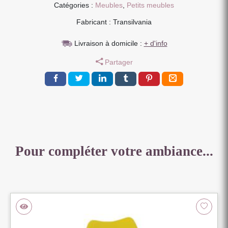
1
Catégories :
Meubles
,
Petits meubles
T
Fabricant : Transilvania
PIN
MASSIF
Livraison à domicile :
+ d'info
BROSSE
STRUCTURE
Partager
EN
MDF
BLANC
50
X
45
X
85
Pour compléter votre ambiance...
CM