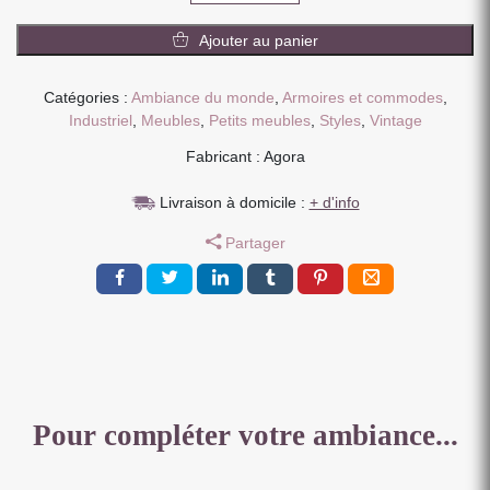
COMMODE
Ajouter au panier
EN
MANGUIER
MASSIF
Catégories :
Ambiance du monde
,
Armoires et commodes
,
ET
Industriel
,
Meubles
,
Petits meubles
,
Styles
,
Vintage
METAL
Fabricant : Agora
1
PORTE
Livraison à domicile :
+ d'info
COUL
4
Partager
TIROIRS
125
X
103
X
45
CM
Pour compléter votre ambiance...