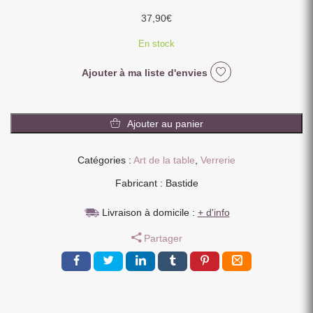
37,90
€
En stock
Ajouter à ma liste d'envies
quantité
de
Ajouter au panier
COFFRET
DE
Catégories :
Art de la table
,
Verrerie
6
FLUTES
Fabricant : Bastide
WATERFALL
19
Livraison à domicile :
+ d'info
CL
Partager