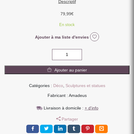
Descriptif
79,99
€
En stock
Ajouter à ma liste d'envies
quantité
de
CHEVAL
Ajouter au panier
SUR
SOCLE
A
Catégories :
Déco
,
Sculptures et statues
POSER
Fabricant : Amadeus
COULEUR
BRONZE
Livraison à domicile :
+ d'info
32
X
Partager
29
X
9