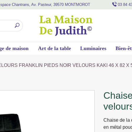
space Chantrans, Av. Pasteur, 39570 MONTMOROT
03 84 4
ge de maison
Art de la table
Luminaires
Bien-êt
ELOURS FRANKLIN PIEDS NOIR VELOURS KAKI 46 X 82 X 
chaise velours franklin pieds noir
velour
Chaise de la 
en métal poud