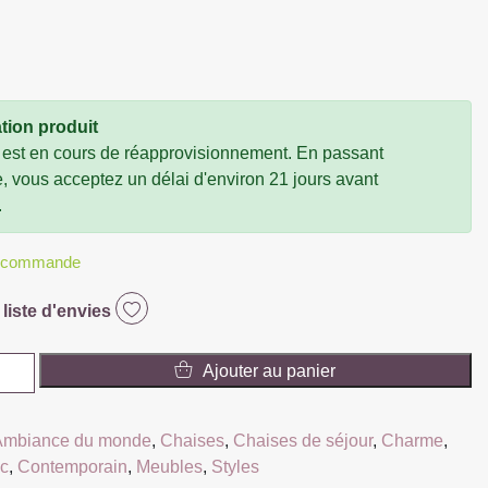
tion produit
 est en cours de réapprovisionnement. En passant
vous acceptez un délai d'environ 21 jours avant
.
r commande
 liste d'envies
Ajouter au panier
Ambiance du monde
,
Chaises
,
Chaises de séjour
,
Charme
,
ic
,
Contemporain
,
Meubles
,
Styles