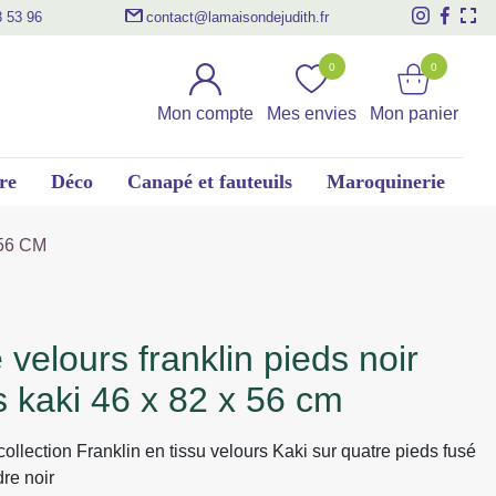
3 53 96
contact@lamaisondejudith.fr
0
0
Mon compte
Mes envies
Mon panier
re
Déco
Canapé et fauteuils
Maroquinerie
56 CM
s kaki 46 x 82 x 56 cm
collection Franklin en tissu velours Kaki sur quatre pieds fusé
re noir