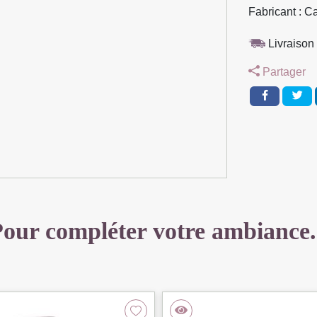
PIEDS
Fabricant : C
NOIR
VELOURS
Livraison 
KAKI
Partager
46
X
82
X
56
CM
our compléter votre ambiance.