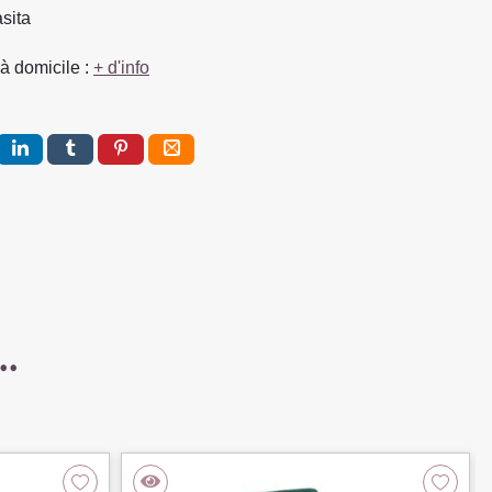
asita
à domicile :
+ d'info
..