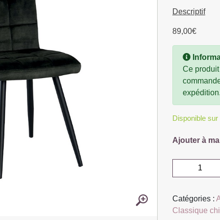
Descriptif
89,00
€
Informa
Ce produit
commande, 
expédition
Disponible su
Ajouter à ma
quantité
de
CHAISE
Catégories :
VELOURS
Classique ch
FRANKLIN