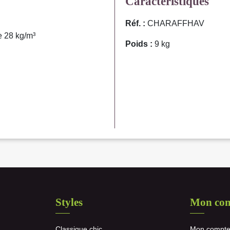
Caractéristiques
Réf. :
CHARAFFHAV
e 28 kg/m³
Poids :
9 kg
Styles
Mon co
Classique chic
Mon compt