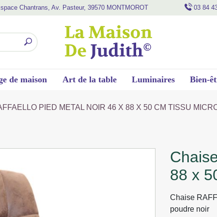
space Chantrans, Av. Pasteur, 39570 MONTMOROT
03 84 4
ge de maison
Art de la table
Luminaires
Bien-êt
AFFAELLO PIED METAL NOIR 46 X 88 X 50 CM TISSU MIC
chaise raffaello pied metal noir 46 x
88 x 5
Chaise RAFFA
poudre noir