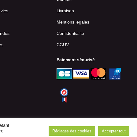
nvies
Livraison
Mentions légales
ndes
Confidentialité
es
CGUV
Paiement sécurisé
étant
re
Réglages des cookies
Accepter tout