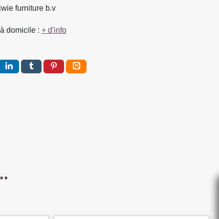
jwie furniture b.v
à domicile :
+ d'info
E
..