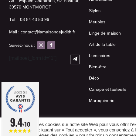
Ad. : Espace Chantrans, Av. Pasteur,
39570 MONTMOROT
Styles
Tél. : 03 84 43 53 96
Meubles
Mail : contact@lamaisondejudith.fr
Linge de maison
Art de la table
Suivez-nous :
Luminaires
[mailpoet_form id="1"]
Bien-être
Déco
Canapé et fauteuils
Maroquinerie
9.4
/10
Nous utilisons des cookies sur notre site Web pour vous offrir l'
vos visites. En cliquant sur « Tout accepter », vous consentez à
sur les « Paramètres des cookies » pour fournir un consentement