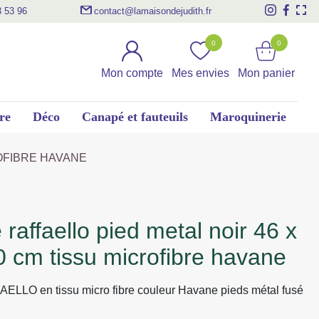
3 53 96
contact@lamaisondejudith.fr
0
0
Mon compte
Mes envies
Mon panier
re
Déco
Canapé et fauteuils
Maroquinerie
ROFIBRE HAVANE
0 cm tissu microfibre havane
ELLO en tissu micro fibre couleur Havane pieds métal fusé