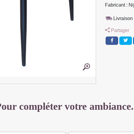
METAL
Fabricant : Ni
NOIR
46
Livraison 
X
Partager
88
X
50
CM
TISSU
MICROFIBR
HAVANE
our compléter votre ambiance.