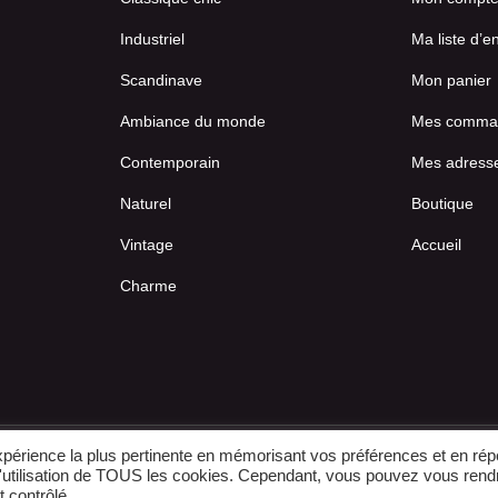
Industriel
Ma liste d’e
Scandinave
Mon panier
Ambiance du monde
Mes comma
Contemporain
Mes adress
Naturel
Boutique
Vintage
Accueil
Charme
expérience la plus pertinente en mémorisant vos préférences et en rép
© 2022-2026
-
E-boutique créée par IDCOMWEB avec
 l'utilisation de TOUS les cookies. Cependant, vous pouvez vous rend
 contrôlé.