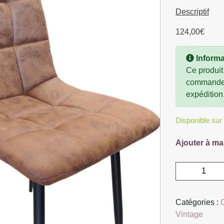
Descriptif
124,00
€
Informa
Ce produit
commande, 
expédition
Disponible su
Ajouter à ma
quantité
de
CHAISE
Catégories :
RAFFAELLO
Vintage
PIED