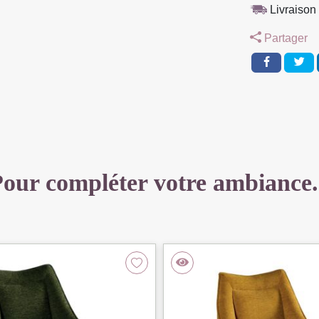
NOIR
Livraison 
TISSU
Partager
BLEU
66
X
88
X
52
CM
our compléter votre ambiance.