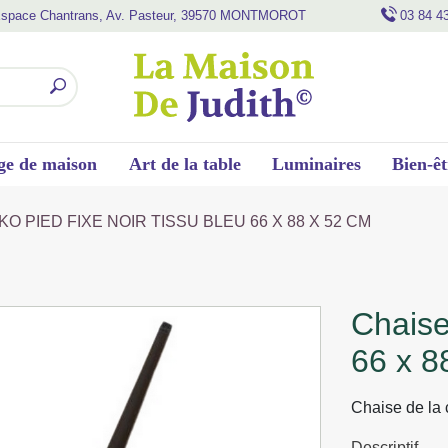
space Chantrans, Av. Pasteur, 39570 MONTMOROT
03 84 4
ge de maison
Art de la table
Luminaires
Bien-êt
KO PIED FIXE NOIR TISSU BLEU 66 X 88 X 52 CM
chaise niko pied fixe noir tissu bleu
66 x 8
Chaise de la c
Descriptif