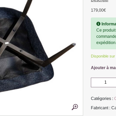
179,00
€
Informa
Ce produit
commande, 
expédition
Disponible su
Ajouter à ma
quantité
de
CHAISE
Catégories :
NIKO
PIED
Fabricant : C
FIXE