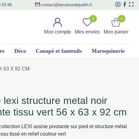
3 53 96
contact@lamaisondejudith.fr
0
0
Mon compte
Mes envies
Mon panier
re
Déco
Canapé et fauteuils
Maroquinerie
 63 X 92 CM
nte tissu vert 56 x 63 x 92 cm
collection LEXI assise pivotante sur pied et structure métal
issu tissé en relief couleur vert