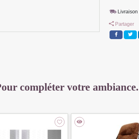
METAL
NOIR
Livraison 
PIVOTANTE
Partager
TISSU
VERT
56
X
63
X
92
CM
our compléter votre ambiance.