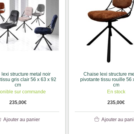
lexi structure metal noir
Chaise lexi structure me
tissu gris clair 56 x 63 x 92
pivotante tissu rouille 56
cm
cm
onible sur commande
En stock
235,00
€
235,00
€
Ajouter au panier
Ajouter au pani