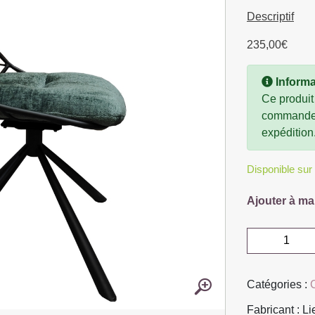
Descriptif
235,00
€
Informa
Ce produit
commande, 
expédition
Disponible su
Ajouter à ma
quantité
de
CHAISE
Catégories :
LEXI
STRUCTUR
Fabricant : L