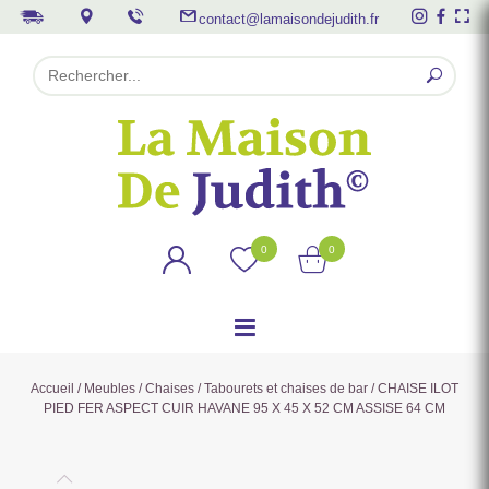
contact@lamaisondejudith.fr
0
0
Accueil
/
Meubles
/
Chaises
/
Tabourets et chaises de bar
/ CHAISE ILOT
PIED FER ASPECT CUIR HAVANE 95 X 45 X 52 CM ASSISE 64 CM