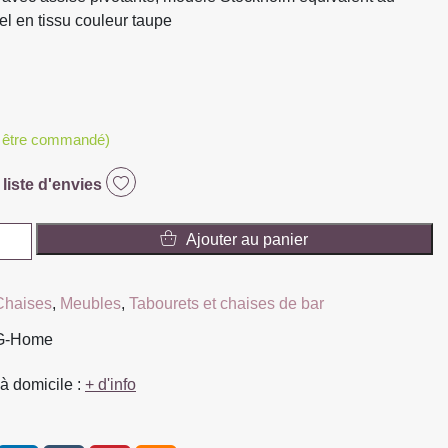
l en tissu couleur taupe
t être commandé)
 liste d'envies
Ajouter au panier
Chaises
,
Meubles
,
Tabourets et chaises de bar
M
PG-Home
à domicile :
+ d'info