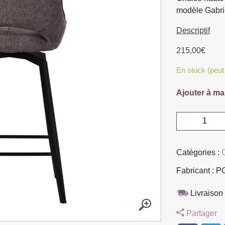
modèle Gabrie
Descriptif
215,00
€
En stock (peu
Ajouter à ma
quantité
de
CHAISE
Catégories :
HAUTE
STOCKHOL
Fabricant : 
PIEDS
METAL
Livraison 
NOIR
Partager
ASSISE