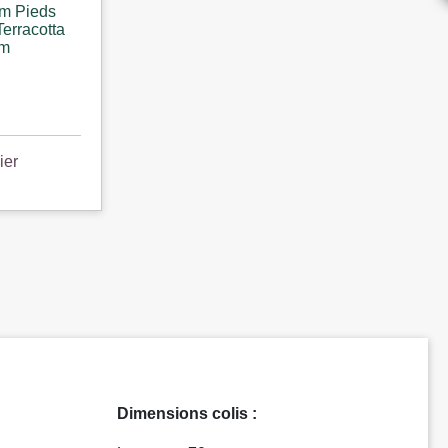
lm Pieds
Terracotta
Cm
ier
Dimensions colis :