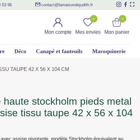
3 53 96
contact@lamaisondejudith.fr
0
0
Mon compte
Mes envies
Mon panier
re
Déco
Canapé et fauteuils
Maroquinerie
SU TAUPE 42 X 56 X 104 CM
ssise tissu taupe 42 x 56 x 104
avec assise pivotante, modèle Stockholm équivalent au