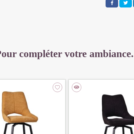
TISSU
TAUPE
42
X
56
X
104
our compléter votre ambiance.
CM