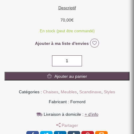
Descriptif
70,00
€
En stock (peut être commandé)
Ajouter à ma liste d'envies
quantité
de
CHAISE
Ajouter au panier
EMY
COQUILLE
PVC
Catégories :
Chaises
,
Meubles
,
Scandinave
,
Styles
ASSISE
Fabricant : Fornord
MATELASSEE
45
Livraison à domicile :
+ d'info
X
82
Partager
X
58