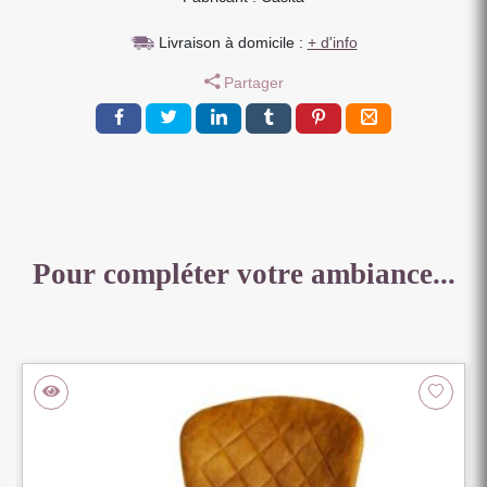
TISSU
Livraison à domicile :
+ d'info
MICROFIBRE
KAKI
Partager
88
X
54
X
61
CM
Pour compléter votre ambiance...