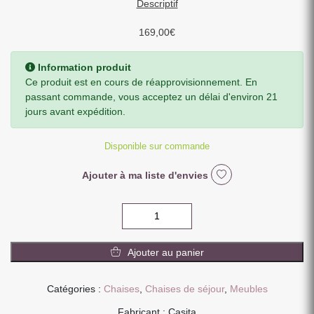
Descriptif
169,00
€
Information produit
Ce produit est en cours de réapprovisionnement. En
passant commande, vous acceptez un délai d'environ 21
jours avant expédition.
Disponible sur commande
Ajouter à ma liste d'envies
quantité
de
CHAISE
Ajouter au panier
DEX
MICROFIBRE
PIEDS
Catégories :
Chaises
,
Chaises de séjour
,
Meubles
NOIR
Fabricant : Casita
METAL