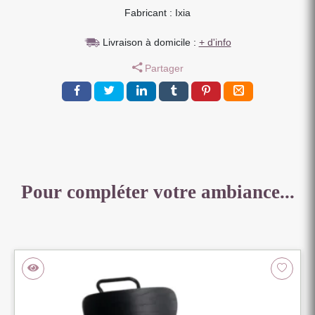
Fabricant : Ixia
PIEDS
METAL
Livraison à domicile :
+ d'info
NOIR
47.5
Partager
X
61
X
85
CM
Pour compléter votre ambiance...