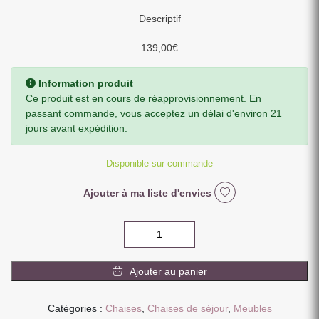
Descriptif
139,00
€
Information produit
Ce produit est en cours de réapprovisionnement. En
passant commande, vous acceptez un délai d'environ 21
jours avant expédition.
Disponible sur commande
Ajouter à ma liste d'envies
quantité
de
CHAISE
Ajouter au panier
DECO
DESIGN
TISSU
Catégories :
Chaises
,
Chaises de séjour
,
Meubles
BLEU