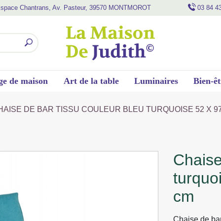
space Chantrans, Av. Pasteur, 39570 MONTMOROT
03 84 4
ge de maison
Art de la table
Luminaires
Bien-êt
HAISE DE BAR TISSU COULEUR BLEU TURQUOISE 52 X 97
chaise de bar tissu couleur bleu
turquo
cm
Chaise de bar