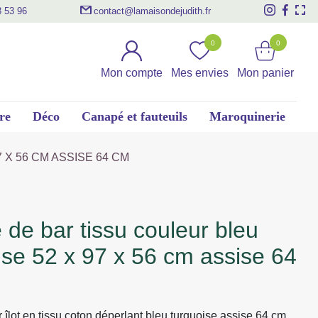
3 53 96
contact@lamaisondejudith.fr
0
0
Mon compte
Mes envies
Mon panier
re
Déco
Canapé et fauteuils
Maroquinerie
 X 56 CM ASSISE 64 CM
ise 52 x 97 x 56 cm assise 64
 îlot en tissu coton déperlant bleu turquoise assise 64 cm