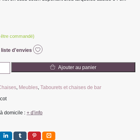
t être commandé)
 liste d'envies
Ajouter au panier
Chaises
,
Meubles
,
Tabourets et chaises de bar
scot
à domicile :
+ d'info