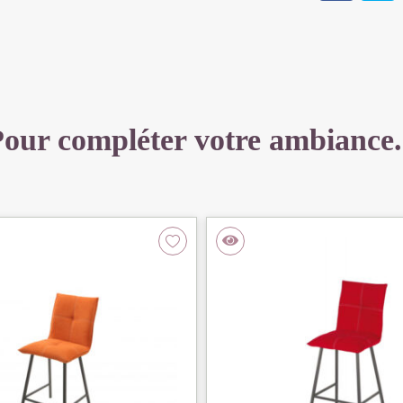
X
97
X
56
CM
ASSISE
our compléter votre ambiance.
64
CM