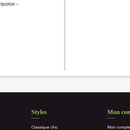
rquoise –
Styles
Mon co
Classique chic
Mon compt