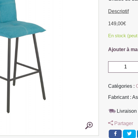
Descriptif
149,00
€
En stock (peu
Ajouter à ma
quantité
de
CHAISE
Catégories :
DE
BAR
Fabricant : A
TISSU
COULEUR
Livraison 
BLEU
Partager
TURQUOISE
52