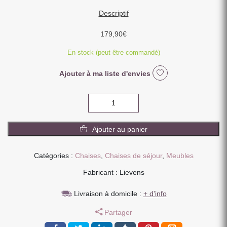
Descriptif
179,90
€
En stock (peut être commandé)
Ajouter à ma liste d'envies
quantité
de
CHAISE
Ajouter au panier
AIX
PIEDS
METAL
Catégories :
Chaises
,
Chaises de séjour
,
Meubles
NOIR
Fabricant : Lievens
ASSISE
VELOURS
Livraison à domicile :
+ d'info
VERT
KAKI
Partager
87
X