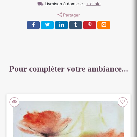
Livraison à domicile :
+ d'info
FACON
BOIS
Partager
FLOTTE
28
X
50
X
28
CM
Pour compléter votre ambiance...