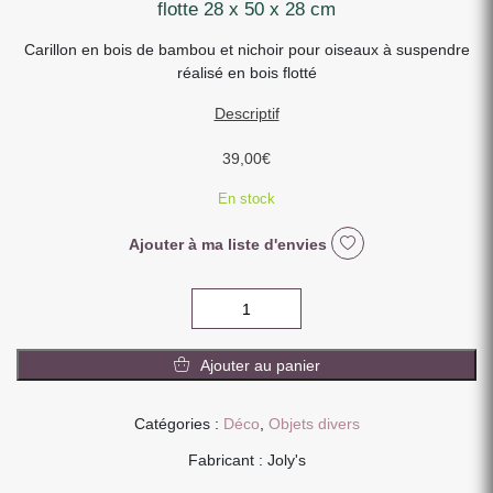
flotte 28 x 50 x 28 cm
Carillon en bois de bambou et nichoir pour oiseaux à suspendre
réalisé en bois flotté
Descriptif
39,00
€
En stock
Ajouter à ma liste d'envies
quantité
de
CARILLON
Ajouter au panier
BAMBOU
ET
CABANE
Catégories :
Déco
,
Objets divers
A
Fabricant : Joly's
OISEAU
NICHOIR