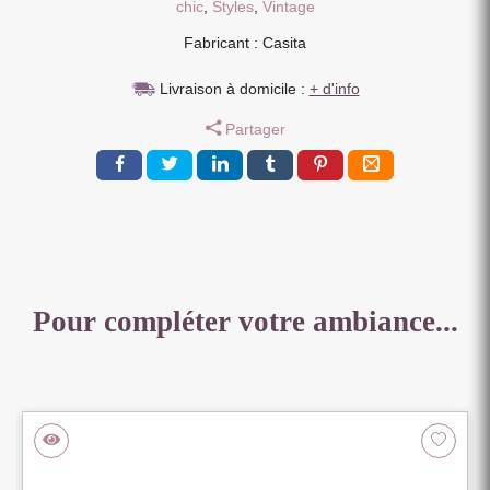
chic
,
Styles
,
Vintage
TISSU
Fabricant : Casita
GOBI
GRIS
Livraison à domicile :
+ d'info
PIEDS
FER
Partager
NOIR
204
X
86
X
95
CM
Pour compléter votre ambiance...