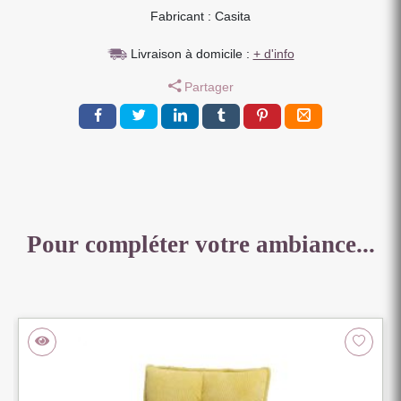
Fabricant : Casita
BLEU
PETROLE
Livraison à domicile :
+ d'info
210
X
Partager
97
X
86
CM
Pour compléter votre ambiance...