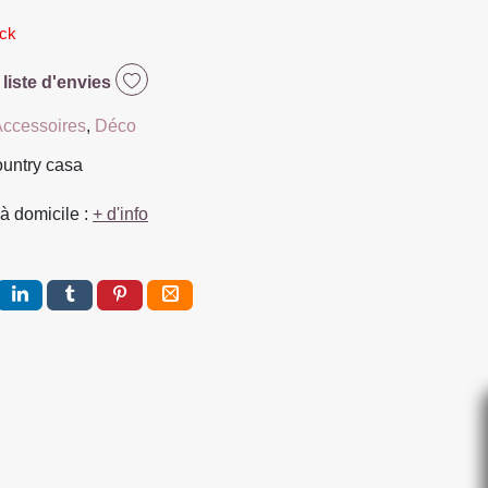
ock
 liste d'envies
ccessoires
,
Déco
ountry casa
à domicile :
+ d'info