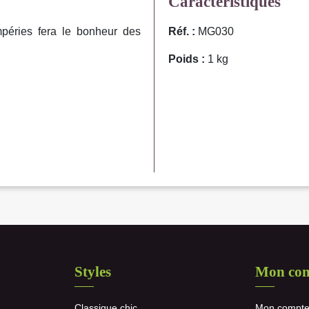
Caractéristiques
mpéries fera le bonheur des
Réf. :
MG030
Poids :
1 kg
Styles
Mon co
Classique chic
Mon compt