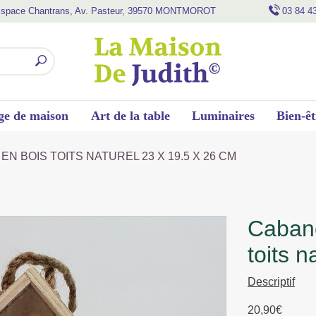
space Chantrans, Av. Pasteur, 39570 MONTMOROT
03 84 4
ge de maison
Art de la table
Luminaires
Bien-êt
N BOIS TOITS NATUREL 23 X 19.5 X 26 CM
cabane a oiseau double en bois
toits 
Descriptif
20,90
€