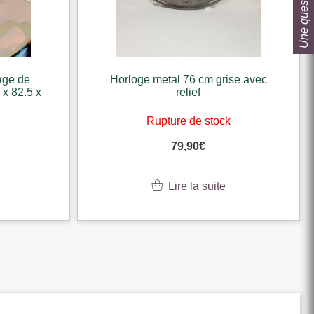
Une question ?
age de
Horloge metal 76 cm grise avec
 x 82.5 x
relief
k
Rupture de stock
79,90
€
Lire la suite