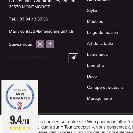
Ad. : Espace Chantrans, Av. Pasteur,
39570 MONTMOROT
Styles
Tél. : 03 84 43 53 96
Meubles
Mail : contact@lamaisondejudith.fr
Linge de maison
Art de la table
Suivez-nous :
Luminaires
[mailpoet_form id="1"]
Bien-être
Déco
Canapé et fauteuils
Maroquinerie
9.4
/10
Nous utilisons des cookies sur notre site Web pour vous offrir l'
vos visites. En cliquant sur « Tout accepter », vous consentez à
sur les « Paramètres des cookies » pour fournir un consentement