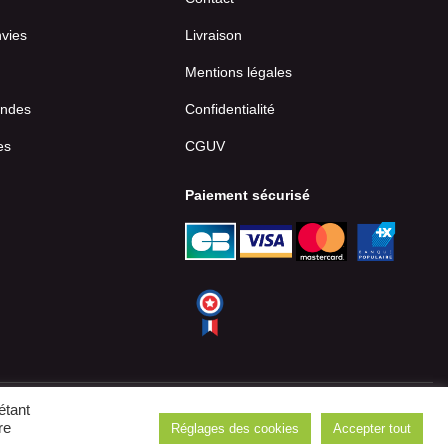
nvies
Livraison
Mentions légales
ndes
Confidentialité
es
CGUV
Paiement sécurisé
étant
re
Réglages des cookies
Accepter tout