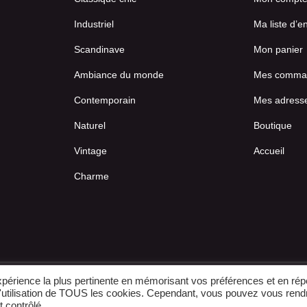
Industriel
Ma liste d’e
Scandinave
Mon panier
Ambiance du monde
Mes comma
Contemporain
Mes adress
Naturel
Boutique
Vintage
Accueil
Charme
expérience la plus pertinente en mémorisant vos préférences et en rép
© 2022-2026
-
E-boutique créée par IDCOMWEB avec
 l'utilisation de TOUS les cookies. Cependant, vous pouvez vous rend
 contrôlé.