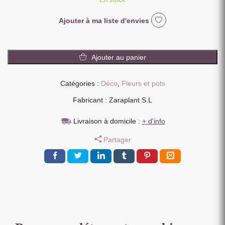
Ajouter à ma liste d'envies
quantité
de
Ajouter au panier
BRANCHE
DE
Catégories :
Déco
,
Fleurs et pots
MANIOC
155
Fabricant : Zaraplant S.L
CM
Livraison à domicile :
+ d'info
Partager