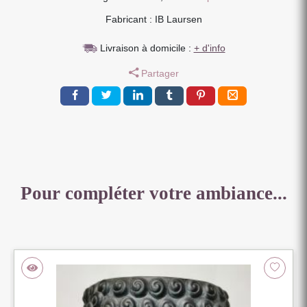
BLANC
Fabricant : IB Laursen
CASSE
10
Livraison à domicile :
+ d'info
X
50
Partager
CM
Pour compléter votre ambiance...