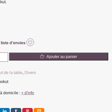
kut.
 liste d'envies
Ajouter au panier
rt de la table
,
Divers
ookut
à domicile :
+ d'info