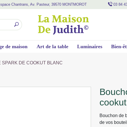
space Chantrans, Av. Pasteur, 39570 MONTMOROT
03 84 4
ge de maison
Art de la table
Luminaires
Bien-êt
E SPARK DE COOKUT BLANC
bouchon de bouteille spark de
cookut
Bouchon de bo
de vos boutei