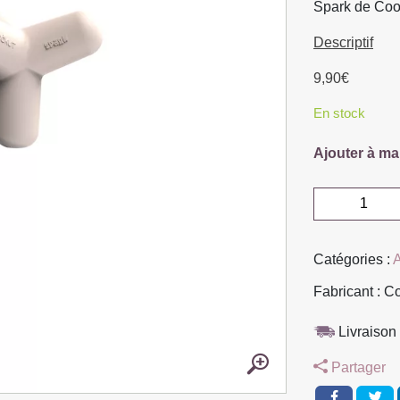
Spark de Coo
Descriptif
9,90
€
En stock
Ajouter à ma
quantité
de
BOUCHON
Catégories :
A
DE
BOUTEILLE
Fabricant : C
SPARK
DE
Livraison 
COOKUT
Partager
BLANC