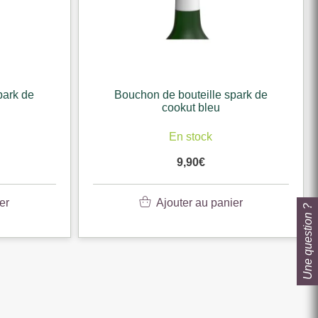
uteille spark de
Bouchon de bouteille spark de
ut bleu
cookut noir
stock
Rupture de stock
,90
€
9,90
€
r au panier
Lire la suite
Une question ?