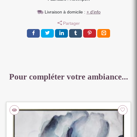
NATUREL
Livraison à domicile :
+ d'info
ET
METAL
Partager
INOX
20
X
26
X
6.5
CM
Pour compléter votre ambiance...