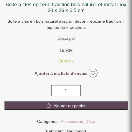
boite a cles epicerie tradition bois naturel et metal inox
20 x 26 x 6.5 cm
Boite à clés en bois naturel avec un décor « épicerie tradition »
équipé de 6 crochets
Descriptif
15,90
€
En stock
Ajouter à ma liste d'envies
quantité
de
BOITE
Ajouter au panier
A
CLES
EPICERIE
Catégories :
Accessoires
,
Déco
TRADITION
Fabricant : Revimport
BOIS