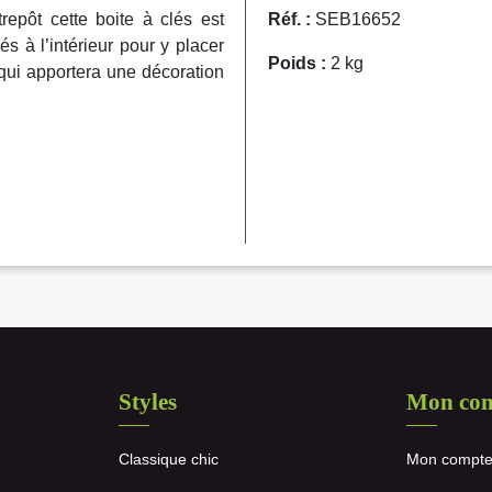
repôt cette boite à clés est
Réf. :
SEB16652
s à l’intérieur pour y placer
Poids :
2 kg
 qui apportera une décoration
Styles
Mon co
Classique chic
Mon compt