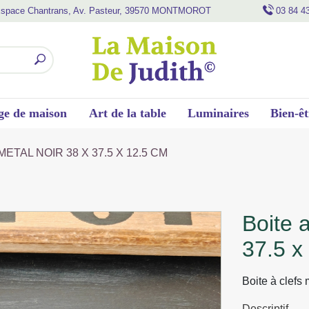
space Chantrans, Av. Pasteur, 39570 MONTMOROT
03 84 4
ge de maison
Art de la table
Luminaires
Bien-êt
ETAL NOIR 38 X 37.5 X 12.5 CM
boite a clefs entrepot metal noir 38 x
37.5 x
Boite à clefs
Descriptif