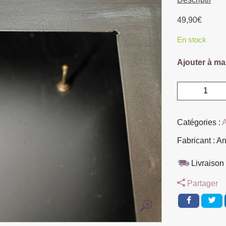
49,90
€
En stock
Ajouter à ma
quantité
de
BOITE
Catégories :
A
A
CLEFS
Fabricant : An
ENTREPOT
METAL
Livraison 
NOIR
Partager
38
X
37.5
X