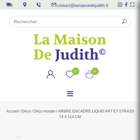
contact@lamaisondejudith.fr
0
0
Accueil
/
Déco
/
Déco murale
/ ARBRE ENCADRE LIQUID ART ET STRASS
74 X 114 CM