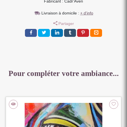
Fabricant : Cadr'Aven
STRASS
74
Livraison à domicile :
+ d'info
X
114
Partager
CM
Pour compléter votre ambiance...