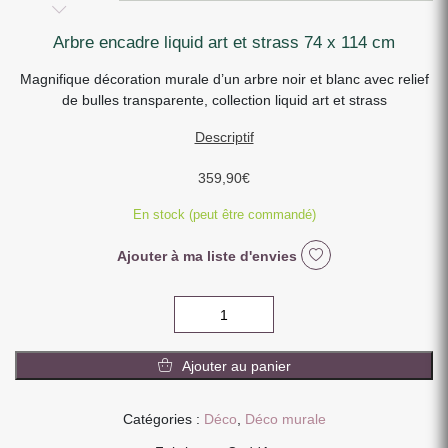
arbre encadre liquid art et strass 74 x 114 cm
Magnifique décoration murale d’un arbre noir et blanc avec relief
de bulles transparente, collection liquid art et strass
Descriptif
359,90
€
En stock (peut être commandé)
Ajouter à ma liste d'envies
quantité
de
ARBRE
Ajouter au panier
ENCADRE
LIQUID
ART
Catégories :
Déco
,
Déco murale
ET