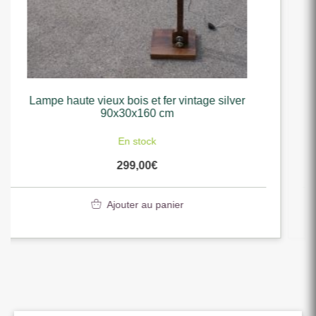
e silver
Ampoule led retro vintage spherique colo
ambre e27 4 w 10 x 14 cm 200lm
En stock
16,00
€
Ajouter au panier