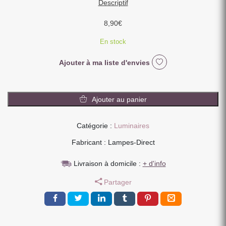
Descriptif
8,90
€
En stock
Ajouter à ma liste d'envies
quantité
de
Ajouter au panier
AMPOULE
LED
Catégorie :
Luminaires
LEDVANCE
3.4
Fabricant : Lampes-Direct
W
-
Livraison à domicile :
+ d'info
E27
Partager
PETIT
GLOBE
BLANC
CHAUD
470LM