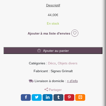
Descriptif
44,00
€
En stock
Ajouter à ma liste d'envies
quantité
de
Ajouter au panier
2
CV
Catégories :
Déco
,
Objets divers
CITROEN
BLANC
Fabricant : Signes Grimalt
CREME
ET
Livraison à domicile :
+ d'info
ROUGE
Partager
EN
METAL
31
x