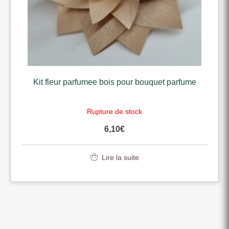
umee bois pour bouquet parfume
Horloge murale
westminste
Rupture de stock
Rupt
6,10
€
Lire la suite