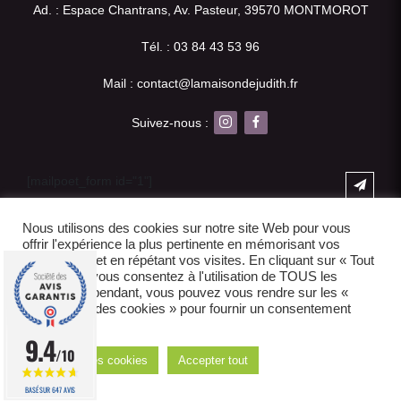
Ad. : Espace Chantrans, Av. Pasteur, 39570 MONTMOROT
Tél. : 03 84 43 53 96
Mail : contact@lamaisondejudith.fr
Suivez-nous :
[mailpoet_form id="1"]
Nous utilisons des cookies sur notre site Web pour vous
offrir l'expérience la plus pertinente en mémorisant vos
Produits
préférences et en répétant vos visites. En cliquant sur « Tout
accepter », vous consentez à l'utilisation de TOUS les
cookies. Cependant, vous pouvez vous rendre sur les «
Nouveautés
Paramètres des cookies » pour fournir un consentement
contrôlé.
Styles
9.4
/10
Réglages des cookies
Accepter tout
Meubles
BASÉ SUR 647 AVIS
Linge de maison