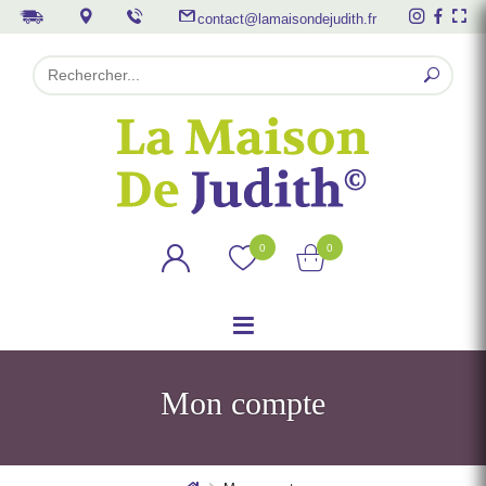
contact@lamaisondejudith.fr
0
0
Mon compte