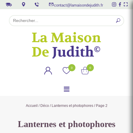
contact@lamaisondejudith.fr
0
0
Accueil
/
Déco
/
Lanternes et photophores
/ Page 2
Lanternes et photophores