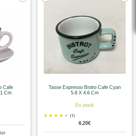
o Cafe
Tasse Expresso Bistro Cafe Cyan
11 Cm
5.8 X 4.6 Cm
En stock
(1)
6,20
€
ier