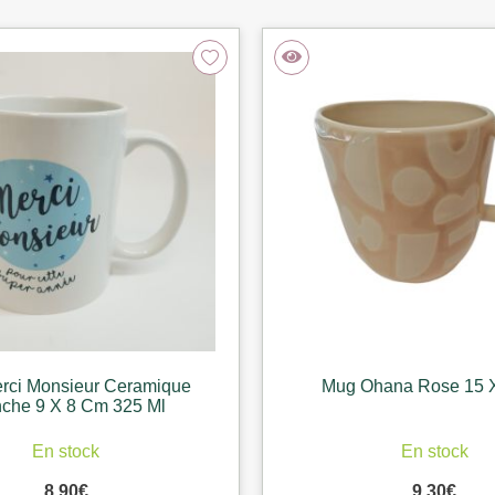
rci Monsieur Ceramique
Mug Ohana Rose 15 
nche 9 X 8 Cm 325 Ml
En stock
En stock
8,90
€
9,30
€