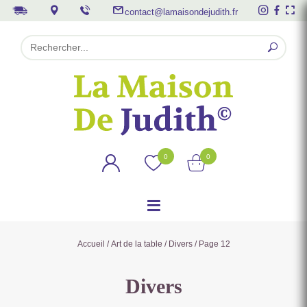
contact@lamaisondejudith.fr
0
0
Accueil
/
Art de la table
/
Divers
/ Page 12
Divers