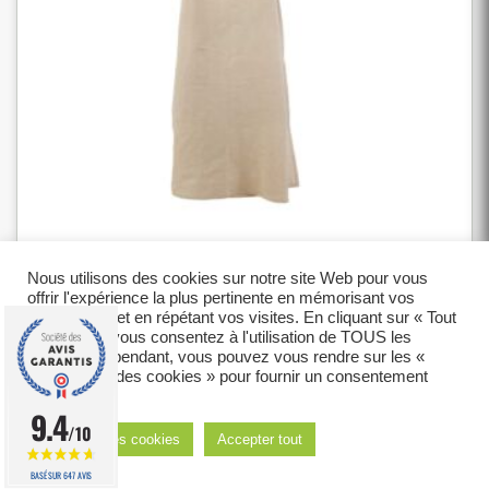
Tablier Japonnais Metisse 180 Couleur Naturel
Nous utilisons des cookies sur notre site Web pour vous
offrir l'expérience la plus pertinente en mémorisant vos
préférences et en répétant vos visites. En cliquant sur « Tout
En stock
accepter », vous consentez à l'utilisation de TOUS les
cookies. Cependant, vous pouvez vous rendre sur les «
29,90
€
Paramètres des cookies » pour fournir un consentement
contrôlé.
9.4
Ajouter au panier
/10
Réglages des cookies
Accepter tout
BASÉ SUR 647 AVIS