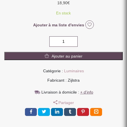
18,90
€
En stock
Ajouter à ma liste d'envies
quantité
de
AMPOULE
Ajouter au panier
LED
RETRO
VINTAGE
Catégorie :
Luminaires
SPHERIQUE
Fabricant : Zijlstra
COLORIS
AMBRE
Livraison à domicile :
+ d'info
E27
6
Partager
W
12.5
X
17.5